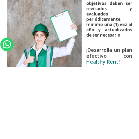
objetivos deben ser
revisados y
evaluados
periódicamente,
mínimo una (1) vez al
año y actualizados
de ser necesario.
¡Desarrolla un plan
efectivo con
Healthy Rent
!
En Healthy Rent te
ofrecemos la
experiencia y el
conocimiento
necesarios para crear
un plan de
comunicación para el
SG-SST integral. Además, realizamos auditorías y te
acompañamos en cada paso para asegurar el éxito de tus
iniciativas de seguridad y salud en el trabajo.
¡Confía en
expertos!