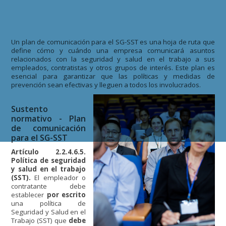
Un plan de comunicación para el SG-SST es una hoja de ruta que
define cómo y cuándo una empresa comunicará asuntos
relacionados con la seguridad y salud en el trabajo a sus
empleados, contratistas y otros grupos de interés. Este plan es
esencial para garantizar que las políticas y medidas de
prevención sean efectivas y lleguen a todos los involucrados.
Sustento
normativo - Plan
de comunicación
para el SG-SST
Artículo 2.2.4.6.5.
Política de seguridad
y salud en el trabajo
(SST).
El empleador o
contratante debe
establecer
por escrito
una política de
Seguridad y Salud en el
Trabajo (SST) que
debe