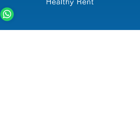
Convocatoria PSS Healthy Rent_ISOS
Protocolo De Manejo De
Paciente Discapacitado Y
Población Diversa
Bogotá Colombia
Chico Bussines Park
Calle 93 B # 18-12 Ofc 302
Teléfono:
+57 60 1 7420686
Celular:
+57 317 401 4057
Email:
comercial@healthyrent.co
PQRFS