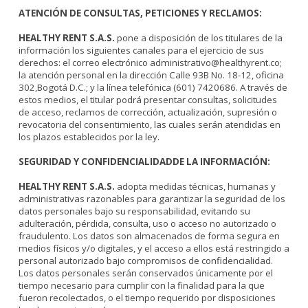
ATENCIÓN DE CONSULTAS, PETICIONES Y RECLAMOS:
HEALTHY RENT S.A.S.
pone a disposición de los titulares de la
información los siguientes canales para el ejercicio de sus
derechos: el correo electrónico administrativo@healthyrent.co;
la atención personal en la dirección Calle 93B No. 18-12, oficina
302,Bogotá D.C.; y la línea telefónica (601) 7420686. A través de
estos medios, el titular podrá presentar consultas, solicitudes
de acceso, reclamos de corrección, actualización, supresión o
revocatoria del consentimiento, las cuales serán atendidas en
los plazos establecidos por la ley.
SEGURIDAD Y CONFIDENCIALIDADDE LA INFORMACIÓN:
HEALTHY RENT S.A.S.
adopta medidas técnicas, humanas y
administrativas razonables para garantizar la seguridad de los
datos personales bajo su responsabilidad, evitando su
adulteración, pérdida, consulta, uso o acceso no autorizado o
fraudulento. Los datos son almacenados de forma segura en
medios físicos y/o digitales, y el acceso a ellos está restringido a
personal autorizado bajo compromisos de confidencialidad.
Los datos personales serán conservados únicamente por el
tiempo necesario para cumplir con la finalidad para la que
fueron recolectados, o el tiempo requerido por disposiciones