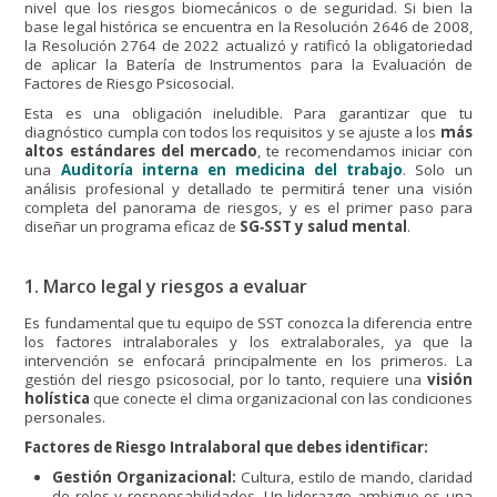
nivel que los riesgos biomecánicos o de seguridad. Si bien la
base legal histórica se encuentra en la Resolución 2646 de 2008,
la Resolución 2764 de 2022 actualizó y ratificó la obligatoriedad
de aplicar la Batería de Instrumentos para la Evaluación de
Factores de Riesgo Psicosocial.
Esta es una obligación ineludible. Para garantizar que tu
diagnóstico cumpla con todos los requisitos y se ajuste a los
más
altos estándares del mercado
, te recomendamos iniciar con
una
Auditoría interna en medicina del trabajo
. Solo un
análisis profesional y detallado te permitirá tener una visión
completa del panorama de riesgos, y es el primer paso para
diseñar un programa eficaz de
SG‑SST y salud mental
.
1. Marco legal y riesgos a evaluar
Es fundamental que tu equipo de SST conozca la diferencia entre
los factores intralaborales y los extralaborales, ya que la
intervención se enfocará principalmente en los primeros. La
gestión del riesgo psicosocial, por lo tanto, requiere una
visión
holística
que conecte el clima organizacional con las condiciones
personales.
Factores de Riesgo Intralaboral que debes identificar:
Gestión Organizacional:
Cultura, estilo de mando, claridad
de roles y responsabilidades. Un liderazgo ambiguo es una