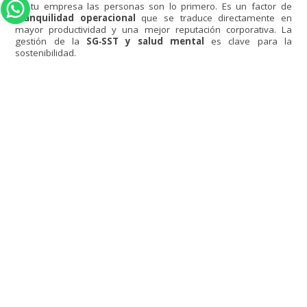
en tu empresa las personas son lo primero. Es un factor de
tranquilidad operacional
que se traduce directamente en
mayor productividad y una mejor reputación corporativa. La
gestión de la
SG‑SST y salud mental
es clave para la
sostenibilidad.
El valor de un aliado con experiencia
El desafío de integrar el
SG‑SST y salud mental
es complejo,
requiere experiencia técnica y un conocimiento profundo de la
legislación colombiana. En Healthy Rent, no solo garantizamos el
cumplimiento normativo; diseñamos estrategias de
alto
impacto
que transforman la cultura organizacional. Confía en
nuestra experiencia de más de 15 años para blindar tu sistema
de gestión contra los riesgos invisibles y asegurar la
continuidad de tu negocio
.