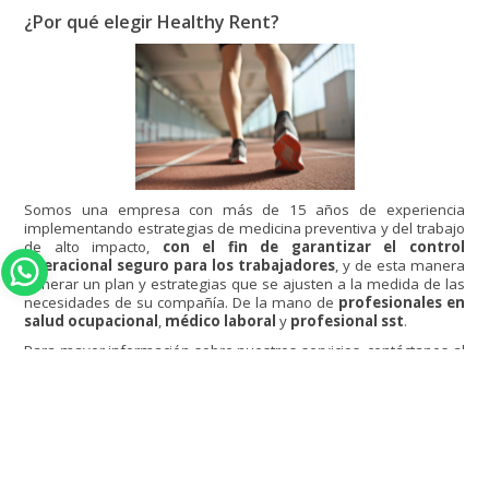
¿Por qué elegir Healthy Rent?
Somos una empresa con más de 15 años de experiencia
implementando estrategias de medicina preventiva y del trabajo
de alto impacto,
con el fin de garantizar el control
operacional seguro para los trabajadores
, y de esta manera
generar un plan y estrategias que se ajusten a la medida de las
necesidades de su compañía. De la mano de
profesionales en
salud ocupacional
,
médico laboral
y
profesional sst
.
Para mayor información sobre nuestros servicios, contáctanos al
teléfono (601) 742 0686, al celular (+57) 317 401 4057,
escríbenos al correo electrónico
comercial@healthyrent.co
o
visítanos en calle 93 B # 18-12 oficina 302 en Bogotá.
HAZ CLIC AQUÍ PARA COMUNICARTE CON NOSOTROS