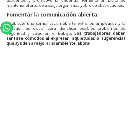
accidentes y promueve la eficiencia. Fomenta el hábito de
mantener el área de trabajo organizada y libre de obstrucciones.
Fomentar la comunicación abierta:
Establecer una comunicación abierta entre los empleados y la
dirección es crucial para identificar posibles problemas de
seguridad y salud en el trabajo.
Los trabajadores deben
sentirse cómodos al expresar inquietudes o sugerencias
que ayuden a mejorar el ambiente laboral.
Estos Tips de seguridad y salud en el trabajo son una invitación a
promover el bienestar de los empleados y el éxito de la
empresa. La inversión en la seguridad y salud de los empleados
es una muestra de responsabilidad y cuidado, lo que se traduce
en beneficios tanto para los trabajadores como de la
organización.
Recuerda que, si quieres conocer más, recibir asesoría
personalizada o adquirir el servicio de Seguridad y Salud en el
Trabajo, en
Healthy Rent
contamos con más de 15 años de
experiencia en salud ocupacional y profesionales dispuestos a
satisfacer las necesidades de tu lugar de trabajo.
HAZ CLIC AQUÍ PARA COMUNICARTE CON NOSOTROS
Recibir asesoría