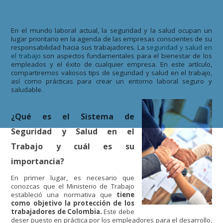
En el mundo laboral actual, la seguridad y la salud ocupan un
lugar prioritario en la agenda de las empresas conscientes de su
responsabilidad hacia sus trabajadores. La
seguridad y salud en
el trabajo
son aspectos fundamentales para el bienestar de los
empleados y el éxito de cualquier empresa. En este artículo,
compartiremos valiosos tips de seguridad y salud en el trabajo,
así como prácticas para crear un entorno laboral seguro y
saludable.
¿Qué es el Sistema de
Seguridad y Salud en el
Trabajo y cuál es su
importancia?
En primer lugar, es necesario que
conozcas que el Ministerio de Trabajo
estableció una normativa que
tiene
como objetivo la protección de los
trabajadores de Colombia.
Este debe
deser puesto en práctica por los empleadores para el desarrollo,