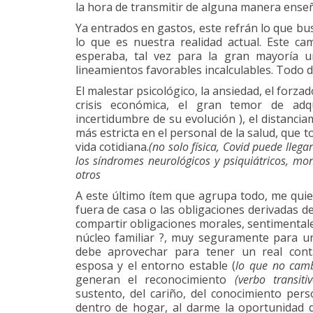
la hora de transmitir de alguna manera enseñ
Ya entrados en gastos, este refrán lo que bu
lo que es nuestra realidad actual. Este cam
esperaba, tal vez para la gran mayoría 
lineamientos favorables incalculables. Todo 
El malestar psicológico, la ansiedad, el forzad
crisis económica, el gran temor de adq
incertidumbre de su evolución ), el distanci
más estricta en el personal de la salud, que 
vida cotidiana.
(no solo física, Covid puede llegar
los síndromes neurológicos y psiquiátricos, m
otros
A este último ítem que agrupa todo, me quier
fuera de casa o las obligaciones derivadas de
compartir obligaciones morales, sentimentales
núcleo familiar ?, muy seguramente para un
debe aprovechar para tener un real cont
esposa y el entorno estable (
lo que no camb
generan el reconocimiento
(verbo transitiv
sustento, del cariño, del conocimiento pers
dentro de hogar, al darme la oportunidad