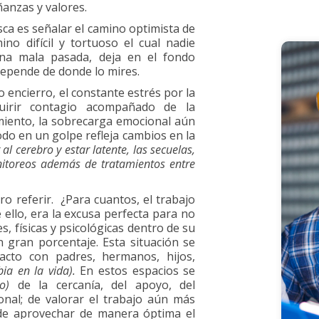
anzas y valores.
sca es señalar el camino optimista de
ino difícil y tortuoso el cual nadie
una mala pasada, deja en el fondo
depende de donde lo mires.
o encierro, el constante estrés por la
uirir contagio acompañado de la
amiento, la sobrecarga emocional aún
todo en un golpe refleja cambios en la
 al cerebro y estar latente, las secuelas,
onitoreos además de tratamientos entre
o referir. ¿Para cuantos, el trabajo
 ello, era la excusa perfecta para no
, físicas y psicológicas dentro de su
 gran porcentaje. Esta situación se
acto con padres, hermanos, hijos,
ia en la
vida).
En estos espacios se
o)
de la cercanía, del apoyo, del
onal; de valorar el trabajo aún más
 de aprovechar de manera óptima el