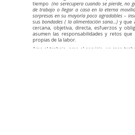
tiempo
(no serecupera cuando se pierde, no g
de trabajo o llegar a casa en la eterna movili
sorpresas en su mayoría poco agradables – inse
sus
bondades ( la alimentación sana…)
y que 
cercana, objetiva, directa, esfuerzos y obl
asumen las responsabilidades y retos que r
propias de la labor.
Amo el trabajo, amo el servicio, en casa tra
a mi alcance y control lo que compone en ese
cumplido a cabalidad), sin distracciones sup
ocasiones arrepentimientos trae. En alguna
conocían en casa. Fuera en muchas ocasiones
manera pueden nublar la esencia de una 
irrecuperable. Cuidado…no quiero por ningún 
interpersonales y con el entorno fuera de l
interpersonal son punto básico en el desarro
es complementario…solo que en la vida exi
manera real son las únicas que nos llevarán s
sobre todo profesionales entregados a noble
a la Empresa que representamos.
Este pequeño blog, se situó en ese gran refr