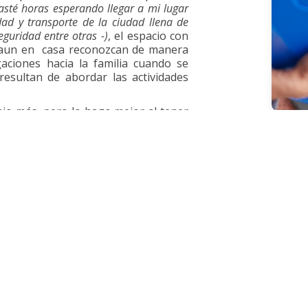
asté horas esperando llegar a mi lugar
dad y transporte de la ciudad llena de
guridad entre otras -)
, el espacio con
aun en casa reconozcan de manera
igaciones hacia la familia cuando se
esultan de abordar las actividades
bajo más, pero lo hago mejor al tener
ncia la vida (mi familia / mi trabajo
erficiales o pasajeras que en muchas
 ocasión llegué a pensar que no me
 existen distractores que de alguna
vida familiar que al perderla es
motivo bajar de nivel las relaciones
a familia…pues el contacto social e
llo y la cultura del ser humano, todo
sten prioridades las cuales de una
er excelentes padres, hijos, pareja y
s causas de servicio pertenecientes
án…solo eso.