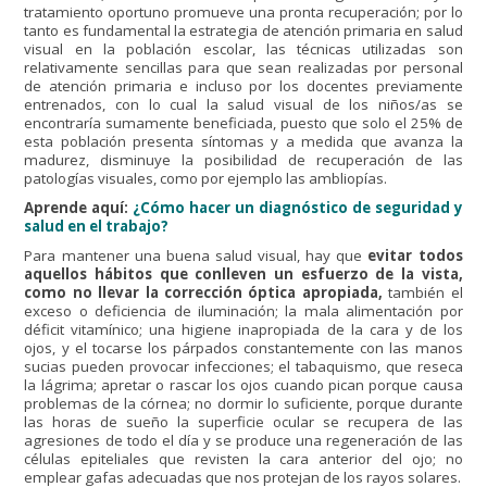
tratamiento oportuno promueve una pronta recuperación; por lo
tanto es fundamental la estrategia de atención primaria en salud
visual en la población escolar, las técnicas utilizadas son
relativamente sencillas para que sean realizadas por personal
de atención primaria e incluso por los docentes previamente
entrenados, con lo cual la salud visual de los niños/as se
encontraría sumamente beneficiada, puesto que solo el 25% de
esta población presenta síntomas y a medida que avanza la
madurez, disminuye la posibilidad de recuperación de las
patologías visuales, como por ejemplo las ambliopías.
Aprende aquí:
¿Cómo hacer un diagnóstico de seguridad y
salud en el trabajo?
Para mantener una buena salud visual, hay que
evitar todos
aquellos hábitos que conlleven un esfuerzo de la vista,
como no llevar la corrección óptica apropiada,
también el
exceso o deficiencia de iluminación; la mala alimentación por
déficit vitamínico; una higiene inapropiada de la cara y de los
ojos, y el tocarse los párpados constantemente con las manos
sucias pueden provocar infecciones; el tabaquismo, que reseca
la lágrima; apretar o rascar los ojos cuando pican porque causa
problemas de la córnea; no dormir lo suficiente, porque durante
las horas de sueño la superficie ocular se recupera de las
agresiones de todo el día y se produce una regeneración de las
células epiteliales que revisten la cara anterior del ojo; no
emplear gafas adecuadas que nos protejan de los rayos solares.