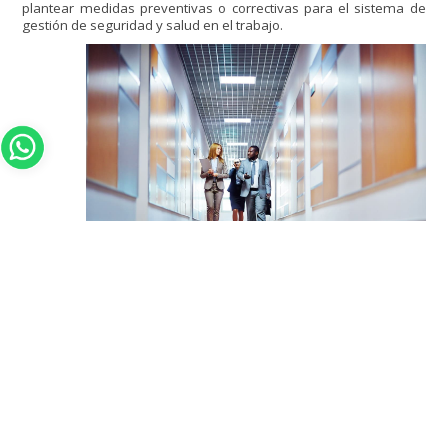
plantear medidas preventivas o correctivas para el sistema de
gestión de seguridad y salud en el trabajo.
Healthy Rent es tu mejor aliado
Con esta guía básica para la implementación del sistema de
gestión de seguridad y salud en el trabajo será mucho más
sencillo cumplir con lo que dictamina la normativa del gobierno
colombiano. De igual forma,
si tienes alguna duda o
inquietud
sobre este tema, puedes ponerte en contacto y con
gusto te asesoraremos.
HAZ CLIC AQUÍ PARA COMUNICARTE CON NOSOTROS